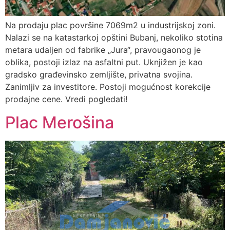
Na prodaju plac površine 7069m2 u industrijskoj zoni.
Nalazi se na katastarkoj opštini Bubanj, nekoliko stotina
metara udaljen od fabrike „Jura“, pravougaonog je
oblika, postoji izlaz na asfaltni put. Uknjižen je kao
gradsko građevinsko zemljište, privatna svojina.
Zanimljiv za investitore. Postoji mogućnost korekcije
prodajne cene. Vredi pogledati!
Plac Merošina