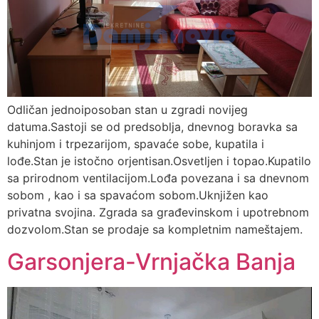
Odličan jednoiposoban stan u zgradi novijeg
datuma.Sastoji se od predsoblja, dnevnog boravka sa
kuhinjom i trpezarijom, spavaće sobe, kupatila i
lođe.Stan je istočno orjentisan.Osvetljen i topao.Kupatilo
sa prirodnom ventilacijom.Lođa povezana i sa dnevnom
sobom , kao i sa spavaćom sobom.Uknjižen kao
privatna svojina. Zgrada sa građevinskom i upotrebnom
dozvolom.Stan se prodaje sa kompletnim nameštajem.
Garsonjera-Vrnjačka Banja