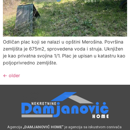
Odličan plac koji se nalazi u opštini Merošina. Površina
zemljišta je 675m2, sprovedena voda i struja. Uknjižen
je kao privatna svojina 1/1. Plac je upisan u katastru kao
poljoprivredno zemljište.
←
older
Agencija
„DAMJANOVIĆ HOME“
je agencija sa iskustvom osnivača