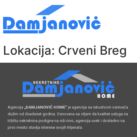
Lokacija:
Crveni Breg
Agencija
„DAMJANOVIĆ HOME“
je agencija sa iskustvom osnivača
dužim od dvadeset godina. Osnovana sa ciljem da kvalitet usluga na
tržištu nekretnina podigne na viši nivo, agencija uvek i dosledno na
prvo mesto stavlja interese svojih klijenata.