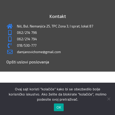
Kontakt
Niš, Bul. Nemanjića 25, TPC Zona 3, I sprat, lokal 87
062/214 796
062/214 794
018/530-777
damjanovichome@gmail.com
Opšti uslovi poslovanja
Ovaj sajt koristi "kolačiće" kako bi se obezbedilo bolje
korisničko iskustvo. Ako želite da blokirate "kolačiće", molimo
podesite svoj pretraživač.
OK